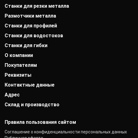
Станки для резки металла
Размотчики металла
Станки для профилей
Станки для водостоков
Станки для гибки
О компании
Покупателям
История компании
Дипломы и патенты
Реквизиты
Оплата
Выставки
Доставка
Заказчики
Контактные данные
АО «Райффайзенбанк»
Гарантии
Отзывы
г. Москва
Акции
Адрес
+7 (800) 333-41-10
Вакансии
Р/с: 40702810000000001118
Монтаж фальцевой кровли
+7 (383) 284-17-92
Контакты
К/с: 30101810200000000700
Склад и производство
Новосибирск, улица Твардовского, 3к4
Статьи
info@mobiprof.ru
БИК: 044525700 ИНН: 7725850431
Новости
График работы:
142103, г. Подольск, ул. Рощинская, д. 22
КПП: 775101001
Пн.-Пт.: с 9:00 до 17:00
ОКПО: 40276717
Правила пользования сайтом
Соглашение о конфиденциальности персональных данных