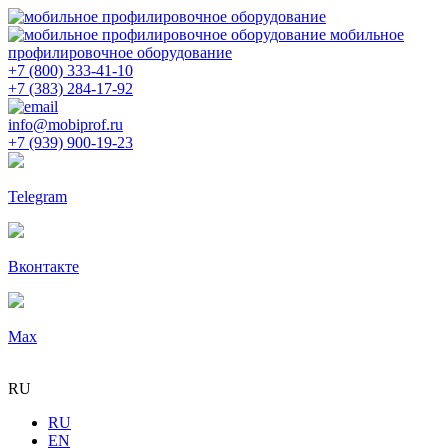
мобильное
профилировочное оборудование
+7 (800) 333-41-10
+7 (383) 284-17-92
info@mobiprof.ru
+7 (939) 900-19-23
Telegram
Вконтакте
Max
RU
RU
EN