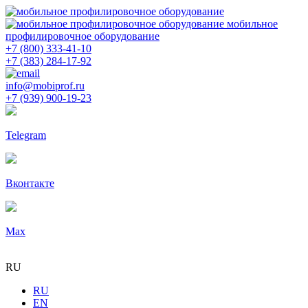
мобильное
профилировочное оборудование
+7 (800) 333-41-10
+7 (383) 284-17-92
info@mobiprof.ru
+7 (939) 900-19-23
Telegram
Вконтакте
Max
RU
RU
EN