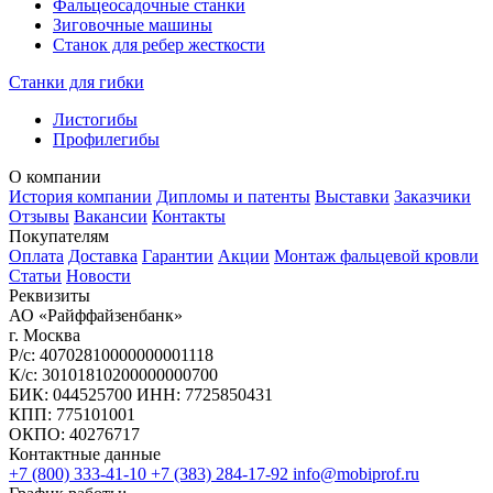
Фальцеосадочные станки
Зиговочные машины
Станок для ребер жесткости
Станки для гибки
Листогибы
Профилегибы
О компании
История компании
Дипломы и патенты
Выставки
Заказчики
Отзывы
Вакансии
Контакты
Покупателям
Оплата
Доставка
Гарантии
Акции
Монтаж фальцевой кровли
Статьи
Новости
Реквизиты
АО «Райффайзенбанк»
г. Москва
Р/с: 40702810000000001118
К/с: 30101810200000000700
БИК: 044525700 ИНН: 7725850431
КПП: 775101001
ОКПО: 40276717
Контактные данные
+7 (800) 333-41-10
+7 (383) 284-17-92
info@mobiprof.ru