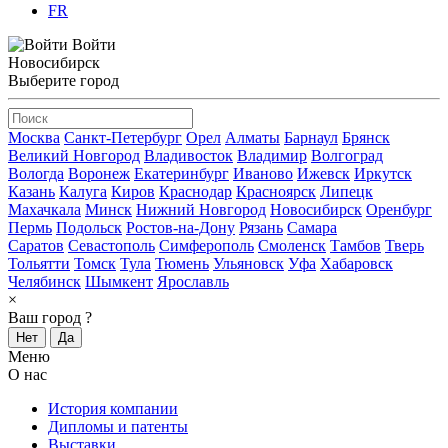
FR
Войти
Новосибирск
Выберите город
Москва
Санкт-Петербург
Орел
Алматы
Барнаул
Брянск
Великий Новгород
Владивосток
Владимир
Волгоград
Вологда
Воронеж
Екатеринбург
Иваново
Ижевск
Иркутск
Казань
Калуга
Киров
Краснодар
Красноярск
Липецк
Махачкала
Минск
Нижний Новгород
Новосибирск
Оренбург
Пермь
Подольск
Ростов-на-Дону
Рязань
Самара
Саратов
Севастополь
Симферополь
Смоленск
Тамбов
Тверь
Тольятти
Томск
Тула
Тюмень
Ульяновск
Уфа
Хабаровск
Челябинск
Шымкент
Ярославль
×
Ваш город
?
Нет
Да
Меню
О нас
История компании
Дипломы и патенты
Выставки