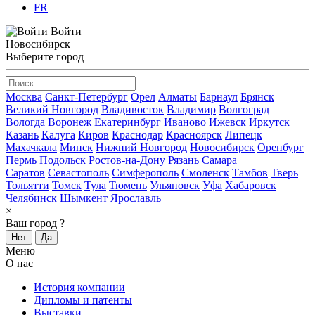
FR
Войти
Новосибирск
Выберите город
Москва
Санкт-Петербург
Орел
Алматы
Барнаул
Брянск
Великий Новгород
Владивосток
Владимир
Волгоград
Вологда
Воронеж
Екатеринбург
Иваново
Ижевск
Иркутск
Казань
Калуга
Киров
Краснодар
Красноярск
Липецк
Махачкала
Минск
Нижний Новгород
Новосибирск
Оренбург
Пермь
Подольск
Ростов-на-Дону
Рязань
Самара
Саратов
Севастополь
Симферополь
Смоленск
Тамбов
Тверь
Тольятти
Томск
Тула
Тюмень
Ульяновск
Уфа
Хабаровск
Челябинск
Шымкент
Ярославль
×
Ваш город
?
Нет
Да
Меню
О нас
История компании
Дипломы и патенты
Выставки