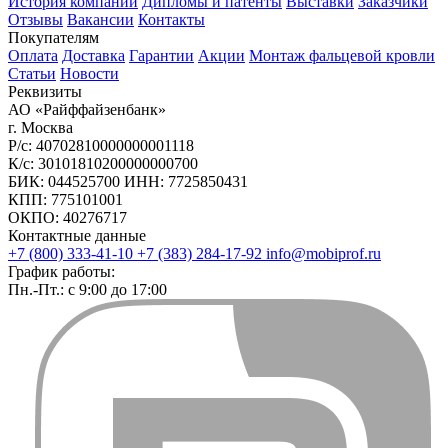
История компании
Дипломы и патенты
Выставки
Заказчики
Отзывы
Вакансии
Контакты
Покупателям
Оплата
Доставка
Гарантии
Акции
Монтаж фальцевой кровли
Статьи
Новости
Реквизиты
АО «Райффайзенбанк»
г. Москва
Р/с: 40702810000000001118
К/с: 30101810200000000700
БИК: 044525700 ИНН: 7725850431
КПП: 775101001
ОКПО: 40276717
Контактные данные
+7 (800) 333-41-10
+7 (383) 284-17-92
info@mobiprof.ru
График работы:
Пн.-Пт.: с 9:00 до 17:00