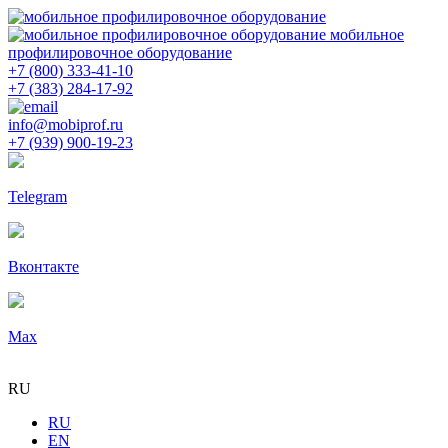
мобильное
профилировочное оборудование
+7 (800) 333-41-10
+7 (383) 284-17-92
info@mobiprof.ru
+7 (939) 900-19-23
Telegram
Вконтакте
Max
RU
RU
EN