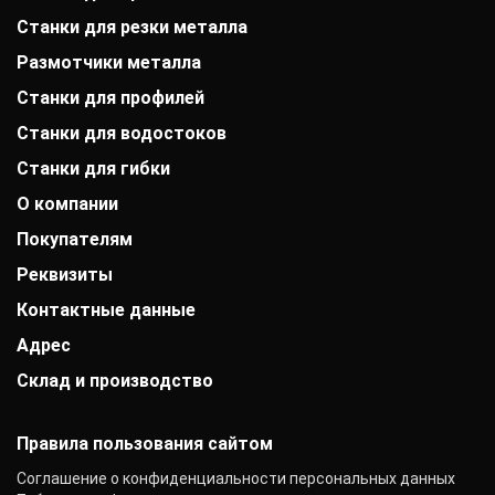
Станки для резки металла
Размотчики металла
Станки для профилей
Станки для водостоков
Станки для гибки
О компании
Покупателям
История компании
Дипломы и патенты
Реквизиты
Оплата
Выставки
Доставка
Заказчики
Контактные данные
АО «Райффайзенбанк»
Гарантии
Отзывы
г. Москва
Акции
Адрес
+7 (800) 333-41-10
Вакансии
Р/с: 40702810000000001118
Монтаж фальцевой кровли
+7 (383) 284-17-92
Контакты
К/с: 30101810200000000700
Склад и производство
Новосибирск, улица Твардовского, 3к4
Статьи
info@mobiprof.ru
БИК: 044525700 ИНН: 7725850431
Новости
График работы:
142103, г. Подольск, ул. Рощинская, д. 22
КПП: 775101001
Пн.-Пт.: с 9:00 до 17:00
ОКПО: 40276717
Правила пользования сайтом
Соглашение о конфиденциальности персональных данных