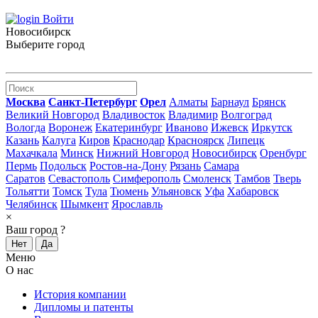
Войти
Новосибирск
Выберите город
Москва
Санкт-Петербург
Орел
Алматы
Барнаул
Брянск
Великий Новгород
Владивосток
Владимир
Волгоград
Вологда
Воронеж
Екатеринбург
Иваново
Ижевск
Иркутск
Казань
Калуга
Киров
Краснодар
Красноярск
Липецк
Махачкала
Минск
Нижний Новгород
Новосибирск
Оренбург
Пермь
Подольск
Ростов-на-Дону
Рязань
Самара
Саратов
Севастополь
Симферополь
Смоленск
Тамбов
Тверь
Тольятти
Томск
Тула
Тюмень
Ульяновск
Уфа
Хабаровск
Челябинск
Шымкент
Ярославль
×
Ваш город
?
Нет
Да
Меню
О нас
История компании
Дипломы и патенты