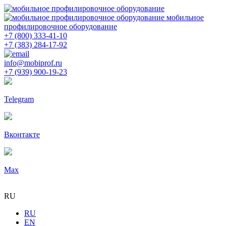
мобильное
профилировочное оборудование
+7 (800) 333-41-10
+7 (383) 284-17-92
info@mobiprof.ru
+7 (939) 900-19-23
Telegram
Вконтакте
Max
RU
RU
EN