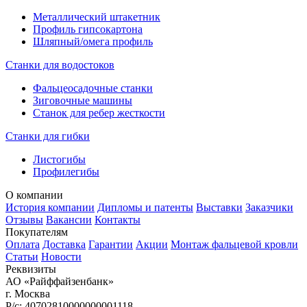
Металлический штакетник
Профиль гипсокартона
Шляпный/омега профиль
Станки для водостоков
Фальцеосадочные станки
Зиговочные машины
Станок для ребер жесткости
Станки для гибки
Листогибы
Профилегибы
О компании
История компании
Дипломы и патенты
Выставки
Заказчики
Отзывы
Вакансии
Контакты
Покупателям
Оплата
Доставка
Гарантии
Акции
Монтаж фальцевой кровли
Статьи
Новости
Реквизиты
АО «Райффайзенбанк»
г. Москва
Р/с: 40702810000000001118