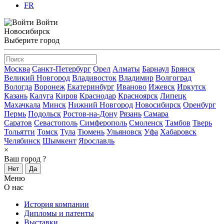
FR
Войти
Новосибирск
Выберите город
Москва
Санкт-Петербург
Орел
Алматы
Барнаул
Брянск
Великий Новгород
Владивосток
Владимир
Волгоград
Вологда
Воронеж
Екатеринбург
Иваново
Ижевск
Иркутск
Казань
Калуга
Киров
Краснодар
Красноярск
Липецк
Махачкала
Минск
Нижний Новгород
Новосибирск
Оренбург
Пермь
Подольск
Ростов-на-Дону
Рязань
Самара
Саратов
Севастополь
Симферополь
Смоленск
Тамбов
Тверь
Тольятти
Томск
Тула
Тюмень
Ульяновск
Уфа
Хабаровск
Челябинск
Шымкент
Ярославль
×
Ваш город
?
Нет
Да
Меню
О нас
История компании
Дипломы и патенты
Выставки