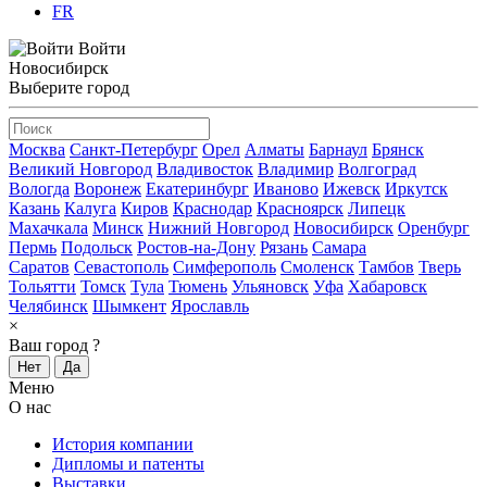
FR
Войти
Новосибирск
Выберите город
Москва
Санкт-Петербург
Орел
Алматы
Барнаул
Брянск
Великий Новгород
Владивосток
Владимир
Волгоград
Вологда
Воронеж
Екатеринбург
Иваново
Ижевск
Иркутск
Казань
Калуга
Киров
Краснодар
Красноярск
Липецк
Махачкала
Минск
Нижний Новгород
Новосибирск
Оренбург
Пермь
Подольск
Ростов-на-Дону
Рязань
Самара
Саратов
Севастополь
Симферополь
Смоленск
Тамбов
Тверь
Тольятти
Томск
Тула
Тюмень
Ульяновск
Уфа
Хабаровск
Челябинск
Шымкент
Ярославль
×
Ваш город
?
Нет
Да
Меню
О нас
История компании
Дипломы и патенты
Выставки