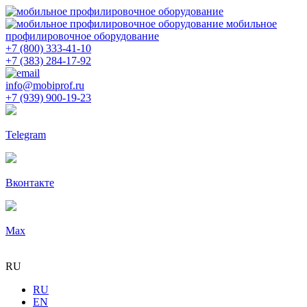
мобильное
профилировочное оборудование
+7 (800) 333-41-10
+7 (383) 284-17-92
info@mobiprof.ru
+7 (939) 900-19-23
Telegram
Вконтакте
Max
RU
RU
EN