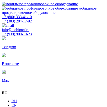
мобильное
профилировочное оборудование
+7 (800) 333-41-10
+7 (383) 284-17-92
info@mobiprof.ru
+7 (939) 900-19-23
Telegram
Вконтакте
Max
RU
RU
EN