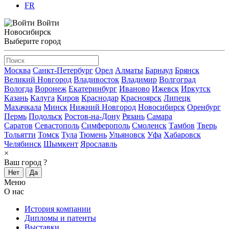
FR
Войти
Новосибирск
Выберите город
Москва
Санкт-Петербург
Орел
Алматы
Барнаул
Брянск
Великий Новгород
Владивосток
Владимир
Волгоград
Вологда
Воронеж
Екатеринбург
Иваново
Ижевск
Иркутск
Казань
Калуга
Киров
Краснодар
Красноярск
Липецк
Махачкала
Минск
Нижний Новгород
Новосибирск
Оренбург
Пермь
Подольск
Ростов-на-Дону
Рязань
Самара
Саратов
Севастополь
Симферополь
Смоленск
Тамбов
Тверь
Тольятти
Томск
Тула
Тюмень
Ульяновск
Уфа
Хабаровск
Челябинск
Шымкент
Ярославль
×
Ваш город
?
Нет
Да
Меню
О нас
История компании
Дипломы и патенты
Выставки