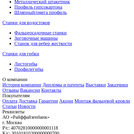
Металлический штакетник
Профиль гипсокартона
Шляпный/омега профиль
Станки для водостоков
Фальцеосадочные станки
Зиговочные машины
Станок для ребер жесткости
Станки для гибки
Листогибы
Профилегибы
О компании
История компании
Дипломы и патенты
Выставки
Заказчики
Отзывы
Вакансии
Контакты
Покупателям
Оплата
Доставка
Гарантии
Акции
Монтаж фальцевой кровли
Статьи
Новости
Реквизиты
АО «Райффайзенбанк»
г. Москва
Р/с: 40702810000000001118
К/с: 30101810200000000700