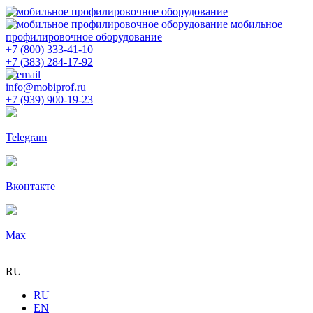
мобильное
профилировочное оборудование
+7 (800) 333-41-10
+7 (383) 284-17-92
info@mobiprof.ru
+7 (939) 900-19-23
Telegram
Вконтакте
Max
RU
RU
EN