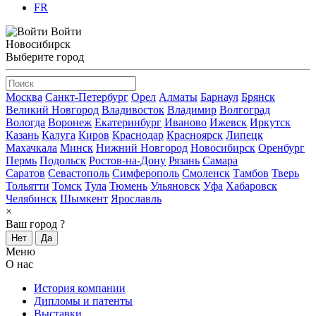
FR
Войти
Новосибирск
Выберите город
Москва
Санкт-Петербург
Орел
Алматы
Барнаул
Брянск
Великий Новгород
Владивосток
Владимир
Волгоград
Вологда
Воронеж
Екатеринбург
Иваново
Ижевск
Иркутск
Казань
Калуга
Киров
Краснодар
Красноярск
Липецк
Махачкала
Минск
Нижний Новгород
Новосибирск
Оренбург
Пермь
Подольск
Ростов-на-Дону
Рязань
Самара
Саратов
Севастополь
Симферополь
Смоленск
Тамбов
Тверь
Тольятти
Томск
Тула
Тюмень
Ульяновск
Уфа
Хабаровск
Челябинск
Шымкент
Ярославль
×
Ваш город
?
Нет
Да
Меню
О нас
История компании
Дипломы и патенты
Выставки