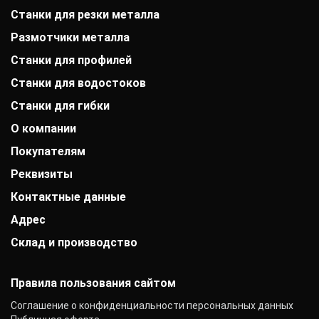
Станки для резки металла
Размотчики металла
Станки для профилей
Станки для водостоков
Станки для гибки
О компании
Покупателям
История компании
Дипломы и патенты
Реквизиты
Оплата
Выставки
Доставка
Заказчики
Контактные данные
АО «Райффайзенбанк»
Гарантии
Отзывы
г. Москва
Акции
Адрес
+7 (800) 333-41-10
Вакансии
Р/с: 40702810000000001118
Монтаж фальцевой кровли
+7 (383) 284-17-92
Контакты
К/с: 30101810200000000700
Склад и производство
Новосибирск, улица Твардовского, 3к4
Статьи
info@mobiprof.ru
БИК: 044525700 ИНН: 7725850431
Новости
График работы:
142103, г. Подольск, ул. Рощинская, д. 22
КПП: 775101001
Пн.-Пт.: с 9:00 до 17:00
ОКПО: 40276717
Правила пользования сайтом
Соглашение о конфиденциальности персональных данных